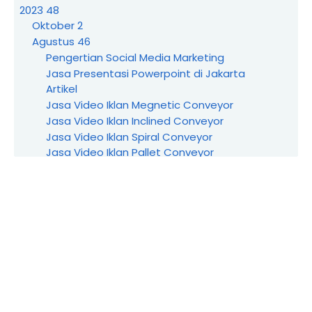
2023
48
Oktober
2
Agustus
46
Pengertian Social Media Marketing
Jasa Presentasi Powerpoint di Jakarta
Artikel
Jasa Video Iklan Megnetic Conveyor
Jasa Video Iklan Inclined Conveyor
Jasa Video Iklan Spiral Conveyor
Jasa Video Iklan Pallet Conveyor
Jasa Video Iklan Slat Chain Conveyor
Jasa Video Iklan PU Belt Conveyor
Jasa Video Iklan Mesh Belt Conveyor
Jasa Video Iklan Round Belt Conveyor
Jasa Video Iklan Creative Vending Machine
Jasa Video Iklan Sewa Vending Machine
Jasa Video Iklan Pneumatic Conveyor
Jasa Video Iklan Service Scraper Conveyor
Jasa Video Iklan Pemasaran Apron Conveyor
Jasa Video Iklan Penjualan Bucket Conveyor