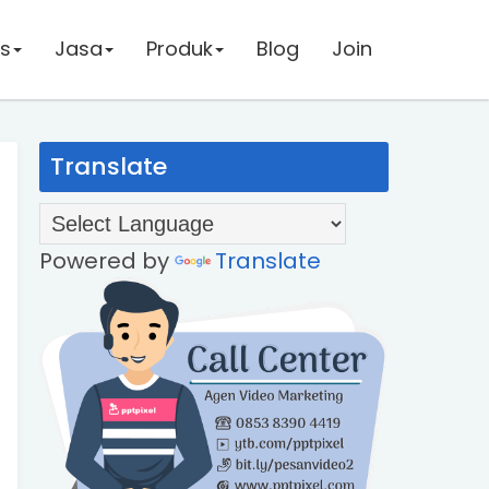
us
us
Jasa
Jasa
Produk
Produk
Blog
Blog
Join
Join
Translate
Powered by
Translate